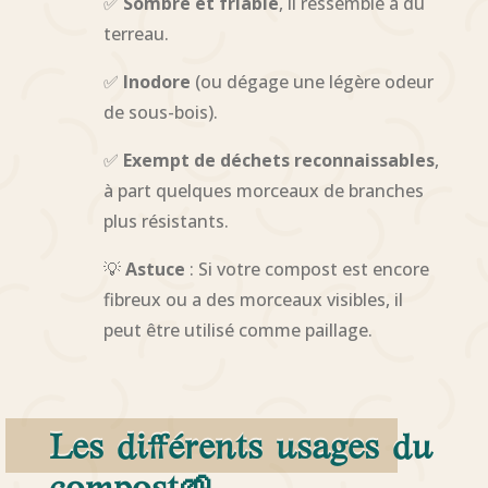
✅
Sombre et friable
, il ressemble à du
terreau.
✅
Inodore
(ou dégage une légère odeur
de sous-bois).
✅
Exempt de déchets reconnaissables
,
à part quelques morceaux de branches
plus résistants.
💡
Astuce
: Si votre compost est encore
fibreux ou a des morceaux visibles, il
peut être utilisé comme paillage.
Les différents usages du