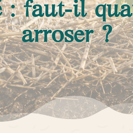
é : faut-il 
arroser ?