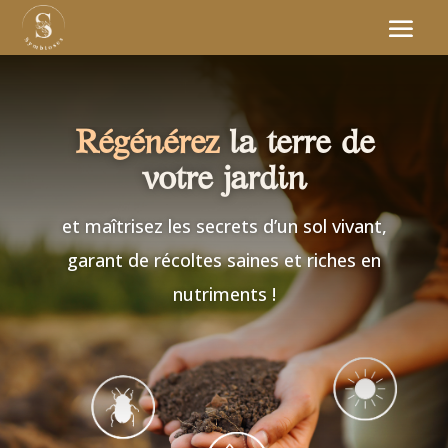
Régénérez
la terre de
votre jardin
et maîtrisez les secrets d’un sol vivant,
garant de récoltes saines et riches en
nutriments !